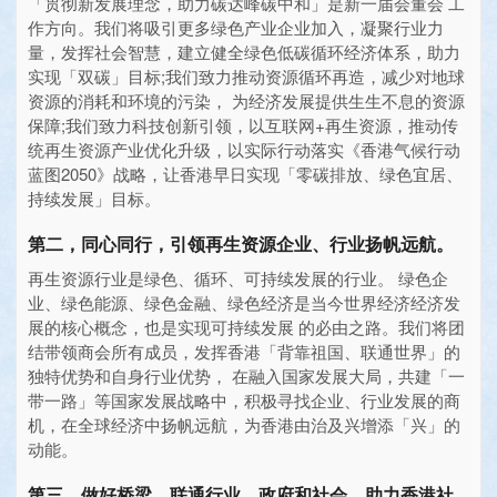
「贯彻新发展理念，助力碳达峰碳中和」是新一届会董会 工
作方向。我们将吸引更多绿色产业企业加入，凝聚行业力
量，发挥社会智慧，建立健全绿色低碳循环经济体系，助力
实现「双碳」目标;我们致力推动资源循环再造，减少对地球
资源的消耗和环境的污染， 为经济发展提供生生不息的资源
保障;我们致力科技创新引领，以互联网+再生资源，推动传
统再生资源产业优化升级，以实际行动落实《香港气候行动
蓝图2050》战略，让香港早日实现「零碳排放、绿色宜居、
持续发展」目标。
第二，同心同行，引领再生资源企业、行业扬帆远航。
再生资源行业是绿色、循环、可持续发展的行业。 绿色企
业、绿色能源、绿色金融、绿色经济是当今世界经济经济发
展的核心概念，也是实现可持续发展 的必由之路。我们将团
结带领商会所有成员，发挥香港「背靠祖国、联通世界」的
独特优势和自身行业优势， 在融入国家发展大局，共建「一
带一路」等国家发展战略中，积极寻找企业、行业发展的商
机，在全球经济中扬帆远航，为香港由治及兴增添「兴」的
动能。
第三，做好桥梁，联通行业、政府和社会，助力香港社