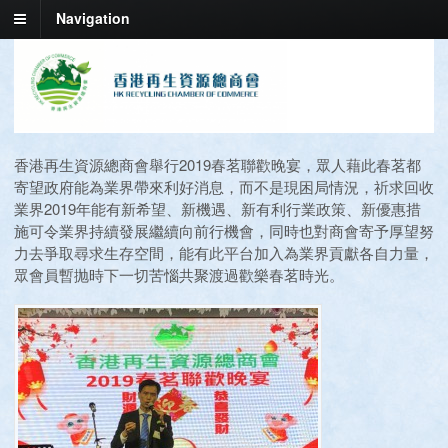
Navigation
香港再生資源總商會舉行2019春茗聯歡晚宴，眾人藉此春茗都
寄望政府能為業界帶來利好消息，而不是現困局情況，祈求回收
業界2019年能有新希望、新機遇、新有利行業政策、新優惠措
施可令業界持續發展繼續向前行機會，同時也對商會寄予厚望努
力去爭取尋求生存空間，能有此平台加入為業界貢獻各自力量，
眾會員暫抛時下一切苦惱共聚渡過歡樂春茗時光。