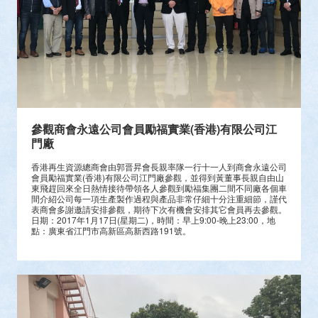
參觀商會永遠公司會員勵福實業(香港)有限公司江
門廠
香港再生資源總商會由郭晋昇會長親率隊一行十一人到商會永遠公司
會員勵福實業(香港)有限公司江門廠參觀，並得到黃董事長親自由山
東飛趕回來全日熱情接待帶領各人參觀到勵福集團二間不同廠各個車
間介紹公司每一項生產製作過程與產品非常仔細十分注重細節，謹代
表商會多謝邀請安排參觀，期待下次有機會安排其它會員再去參觀。
日期：2017年1月17日(星期二)，時間：早上9:00-晚上23:00，地
點：廣東省江門市高新區高新西路191號。