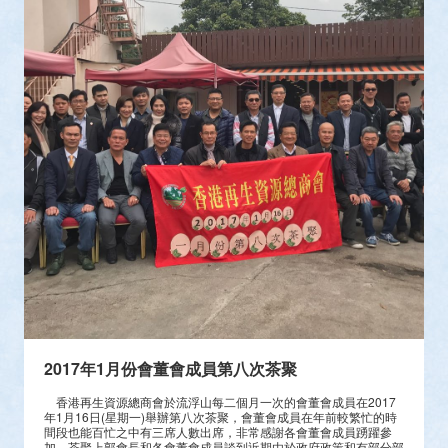
2017年1月份會董會成員第八次茶聚
香港再生資源總商會於流浮山每二個月一次的會董會成員在2017
年1月16日(星期一)舉辦第八次茶聚，會董會成員在年前較繁忙的時
間段也能百忙之中有三席人數出席，非常感謝各會董會成員踴躍參
加，茶聚上郭會長和各會董會成員談到近期由於政府政策和有部分部