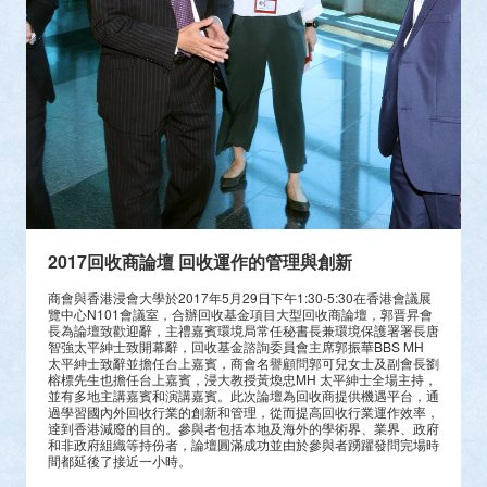
2017回收商論壇 回收運作的管理與創新
商會與香港浸會大學於2017年5月29日下午1:30-5:30在香港會議展
覽中心N101會議室，合辦回收基金項目大型回收商論壇，郭晋昇會
長為論壇致歡迎辭，主禮嘉賓環境局常任秘書長兼環境保護署署長唐
智強太平紳士致開幕辭，回收基金諮詢委員會主席郭振華BBS MH
太平紳士致辭並擔任台上嘉賓，商會名譽顧問郭可兒女士及副會長劉
榕標先生也擔任台上嘉賓，浸大教授黃煥忠MH 太平紳士全場主持，
並有多地主講嘉賓和演講嘉賓。此次論壇為回收商提供機遇平台，通
過學習國內外回收行業的創新和管理，從而提高回收行業運作效率，
逹到香港減廢的目的。參與者包括本地及海外的學術界、業界、政府
和非政府組織等持份者，論壇圓滿成功並由於參與者踴躍發問完場時
間都延後了接近一小時。