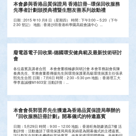
2016年韓國首爾資源回收考察團
2016年韓國首爾資源回收考察團 香港再生資源總商會與香港浸會
大學嘉漢林業珠三角環境應用研究中心於11月1日至4 日合辦為期四
天的2016年韓國首爾資源回收考察團，隨團還有環保署、生產力促
進局及回收基金諮詢委員會機構參與。此次考察團訪問韓國首爾資源
回收的政府組織、韓國電子回收的公司、韓國小型家電處理的廠房、
韓國回收公司的資源回收系統等，讓團員們親身了解到韓國首爾的資
源回收狀況、產品的回收處理過程、實地考察及觀摩營運拓寬思維、
探索發展新的方向，並促進了兩地在資源回收方面作出溝通與交流。
本會參與香港品質保證局 香港註冊─環保回收服務
先導者計劃頒授典禮暨生態友善系列啟動禮
日期 : 2015 年10 月8 日（星期四） 時間 : 下午3:00 – 5:20（下午