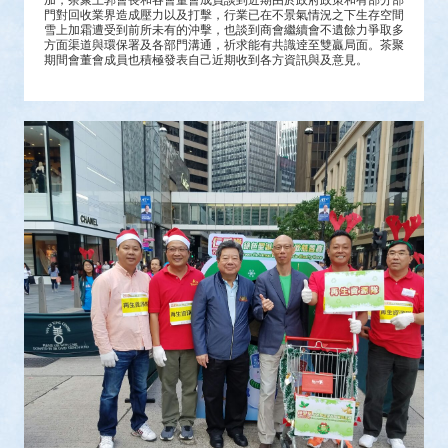
門對回收業界造成壓力以及打擊，行業已在不景氣情況之下生存空間
雪上加霜遭受到前所未有的沖擊，也談到商會繼續會不遺餘力爭取多
方面渠道與環保署及各部門溝通，祈求能有共識逹至雙贏局面。茶聚
期間會董會成員也積極發表自己近期收到各方資訊與及意見。