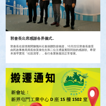
郭會長出席感謝各界儀式..
郭會長在疫情期間慷慨向社會捐贈防疫物資，10月22日郭會長接受
由民政事務局局長徐英偉先生和二位主禮嘉賓陪同頒的感謝狀。希望
本港早實現「社區清零」，各行各業恢復回正常發展。