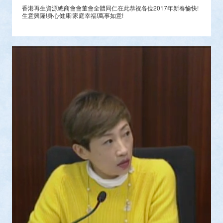
香港再生資源總商會會董會全體同仁在此恭祝各位2017年新春愉快!
生意興隆!身心健康!家庭幸福!萬事如意!