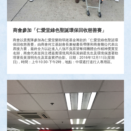
商會參加「仁愛堂綠色聖誕環保回收慈善賽」
商會以貴賓隊參加為仁愛堂樂助弱老基金籌款的「仁愛堂綠色聖誔環
保回收慈善賽」由商會何立基副會長兼秘書長帶隊和商會幾位代表出
席接力賽，最終全力以赴進入八強不負眾望奪得團體合作精神獎實至
名歸，商會代表並與主禮嘉賓環境局局長黃錦星先生及環境保護署助
理署長黃漢明先生及眾嘉賓們合影。日期：2016年12月11日(星期
日)，時間：上午10:30-下午2時，地點：中環遮打道行人專用區。