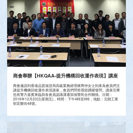
商會舉辦【HKQAA-提升機構回收運作表現】講座
商會邀請到香港品質保證局高級業務經理蔣齊仲女士到來為會員們主
講提升機構回收運作表現講座，會員們問答環節踴躍發問。講座完畢
也有警方嘉賓來臨與各會員認識溝通加強警民合作關係。日期：
2016年12月23日(星期五)，時間：下午4時至6時，地點：元朗工業
邨宏樂街48號。