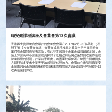
職安健課程講座及會董會第13次會議
香港再生資源總商會舉行的會董會會議在2017年2月28日(星期二)召
開了第13次會董會會議，會董會成員積極報名參與全房坐滿同時會
董們在會期間也發表言論，在此非常感謝各會董會成員踴躍參加，會
議上郭會長和各會董會成員探討了近期政府新例政策對回收業界造成
深遠影響的問題，行業前景堪虞，着墨重於環保署在牌照方面聯同多
方部門諸多要求令業界更加感到茫然與無力。會議前亦邀請到職業安
全健康局的余海娟高級顧問到來主講職安健方面的知識和有關提升回
收再造業的課程。