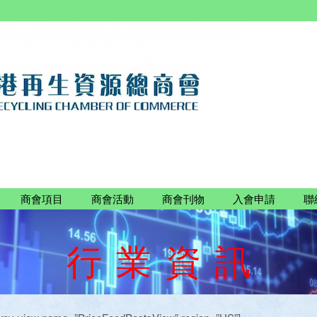
商會項目
商會活動
商會刊物
入會申請
聯
行
業
資
訊