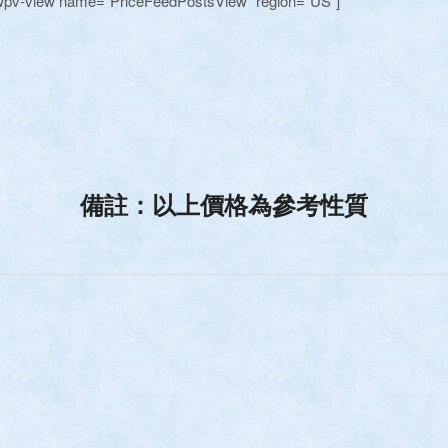
wpv-view name=”PriceFeedPostsView” region=”US”]
備註：以上價格為參考性質