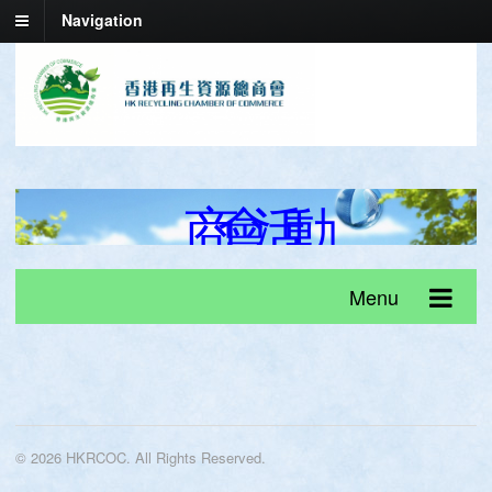
Navigation
商
會
活
動
Menu
© 2026 HKRCOC. All Rights Reserved.